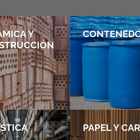
ÁMICA Y
CONTENED
STRUCCIÓN
STICA
PAPEL Y CA