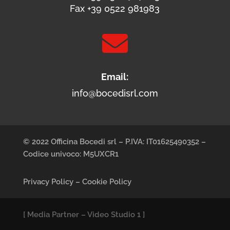
Fax +39 0522 981983

Email:
info@bocedisrl.com
© 2022 Officina Bocedi srl – P.IVA: IT01625490352 –
Codice univoco: M5UXCR1
Privacy Policy
–
Cookie Policy
[
Media Partner
–
Video Studio 1
]