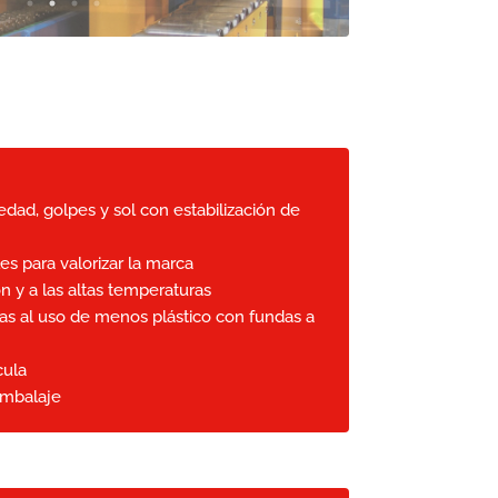
edad, golpes y sol con estabilización de
es para valorizar la marca
ón y a las altas temperaturas
ias al uso de menos plástico con fundas a
cula
embalaje