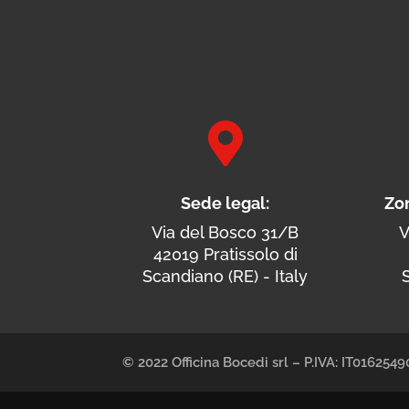

Sede legal:
Zo
Via del Bosco 31/B
V
42019 Pratissolo di
Scandiano (RE) - Italy
S
© 2022 Officina Bocedi srl – P.IVA: IT01625