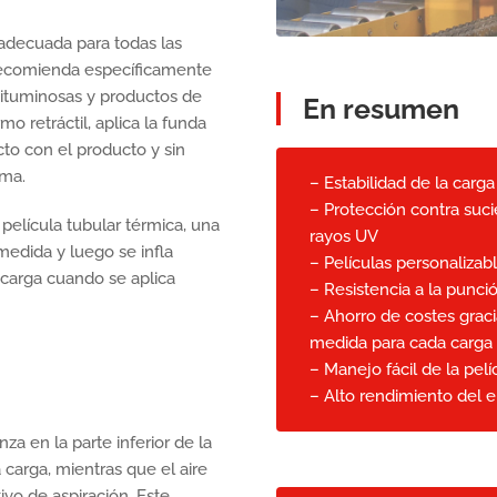
 adecuada para todas las
 recomienda específicamente
uminosas y productos de
En resumen
o retráctil, aplica la funda
acto con el producto y sin
rma.
– Estabilidad de la carga
– Protección contra suci
 película tubular térmica, una
rayos UV
medida y luego se infla
– Películas personalizabl
 carga cuando se aplica
– Resistencia a la punci
– Ahorro de costes grac
medida para cada carga
– Manejo fácil de la pelí
– Alto rendimiento del 
a en la parte inferior de la
a carga, mientras que el aire
ivo de aspiración. Este