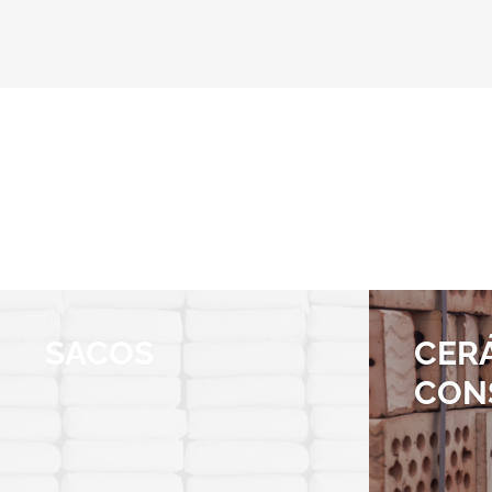
SACOS
CER
CON