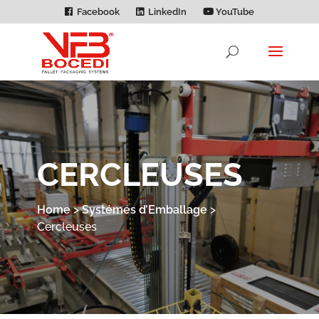
Facebook
LinkedIn
YouTube
CERCLEUSES
Home
>
Systémes d’Emballage
>
Cercleuses