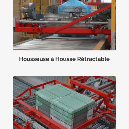
Housseuse à Housse Rètractable