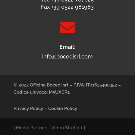
Fax +39 0522 981983

Email:
info@bocedisrl.com
© 2022 Officina Bocedi srl – P.IVA: IT01625490352 –
Codice univoco: M5UXCR1
Privacy Policy
–
Cookie Policy
[
Media Partner
–
Video Studio 1
]