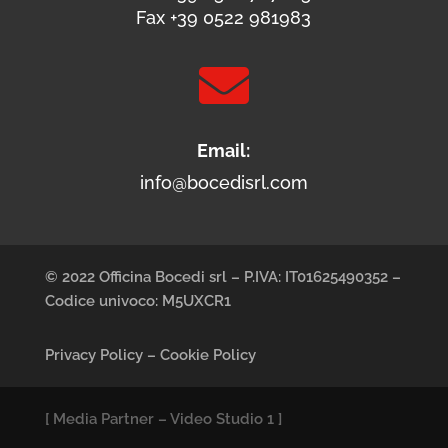
Fax +39 0522 981983

Email:
info@bocedisrl.com
© 2022 Officina Bocedi srl – P.IVA: IT01625490352 –
Codice univoco: M5UXCR1
Privacy Policy
–
Cookie Policy
[
Media Partner
–
Video Studio 1
]