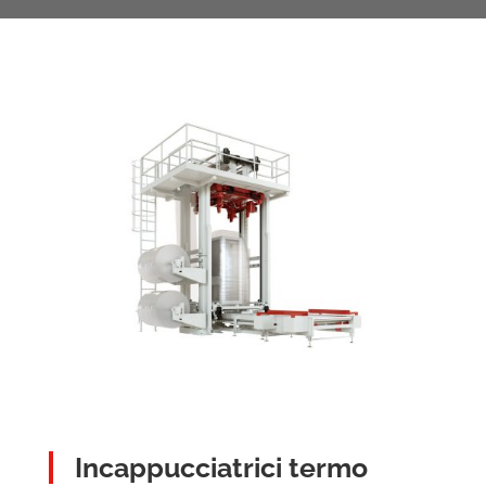
Incappuccia­trici termo