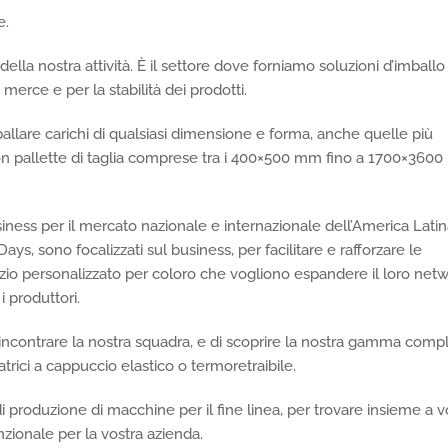
e.
della nostra attività. È il settore dove forniamo soluzioni d’imballo
 merce e per la stabilità dei prodotti.
ballare carichi di qualsiasi dimensione e forma, anche quelle più
 con pallette di taglia comprese tra i 400×500 mm fino a 1700×360
ess per il mercato nazionale e internazionale dell’America Latina
ays, sono focalizzati sul business, per facilitare e rafforzare le
izio personalizzato per coloro che vogliono espandere il loro netw
i produttori.
i incontrare la nostra squadra, e di scoprire la nostra gamma comp
iatrici a cappuccio elastico o termoretraibile.
 produzione di macchine per il fine linea, per trovare insieme a vo
zionale per la vostra azienda.