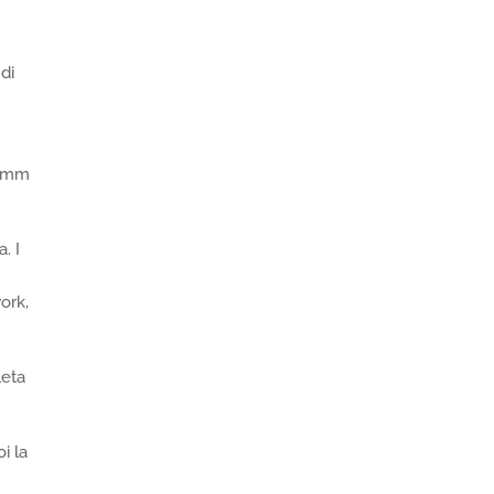
 di
0 mm
. I
ork,
leta
i la