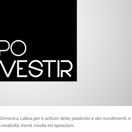
merica Latina per il settore delle piastrelle e dei rivestimenti, e
eatività, trend, novità ed ispirazioni.