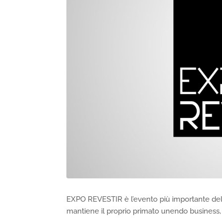
EXPO REVESTIR è l’evento più importante dell’A
mantiene il proprio primato unendo business, cr